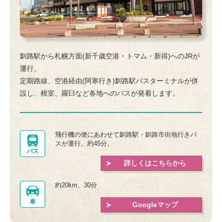
釧路駅から札幌方面(新千歳空港・トマム・新得)へのJRが
運行。
定期路線、空港経由(阿寒行き)釧路駅バスターミナルが併
設し、根室、羅臼など各地へのバスが発着します。
飛行機の便にあわせて釧路駅・釧路市街地行きバ
スが運行。約45分。
バス
詳しくはこちらから
約20km、30分
車
Googleマップ