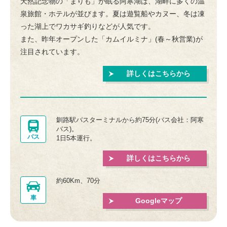
天然記念物の「まりも」が眠る阿寒湖は、湖畔に多くの温
泉旅館・ホテルが並びます。夏は遊覧船やカヌー、冬は凍
った湖上でワカサギ釣りなどが人気です。
また、昨年オープンした「カムイルミナ」(春～秋営業)が
注目されています。
詳しくはこちらから
釧路駅バスターミナルから約75分(バス会社：阿寒
バス)。
バス
1日5本運行。
詳しくはこちらから
約60Km、70分
車
Googleマップ