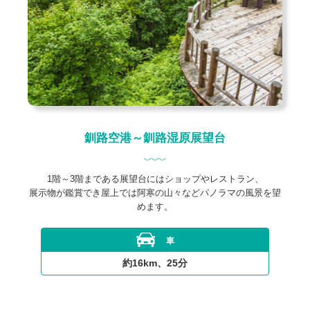
釧路空港～釧路湿原展望台
1階～3階まである展望台にはショップやレストラン、
展示物が鑑賞でき屋上では阿寒の山々などパノラマの風景を望
めます。
車
約16km、25分