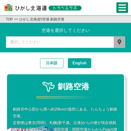
TOP
ひがし北海道5空港 釧路空港
空港を選択してください
選択してください
日本語
English
釧路空港
釧路市中心部から西へ約20kmの場所にある、たんちょう釧路
空港。
定期便は東京(羽田)、札幌(新千歳、丘珠)からの便が現在就航
(ANA・AIRDO・JAL)、成田空港・関西空港からからPeach便