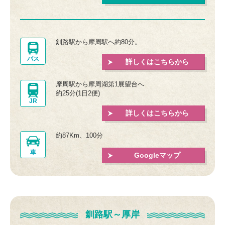
釧路駅から摩周駅へ約80分。
バス
詳しくはこちらから
摩周駅から摩周湖第1展望台へ
約25分(1日2便)
JR
詳しくはこちらから
約87Km、100分
車
Googleマップ
釧路駅～厚岸