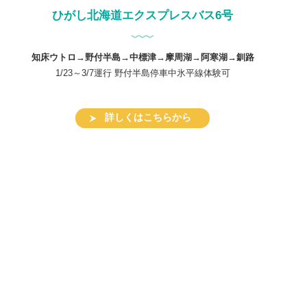
ひがし北海道エクスプレスバス6号
知床ウトロ→野付半島→中標津→摩周湖→阿寒湖→釧路
1/23～3/7運行 野付半島停車中氷平線体験可
詳しくはこちらから