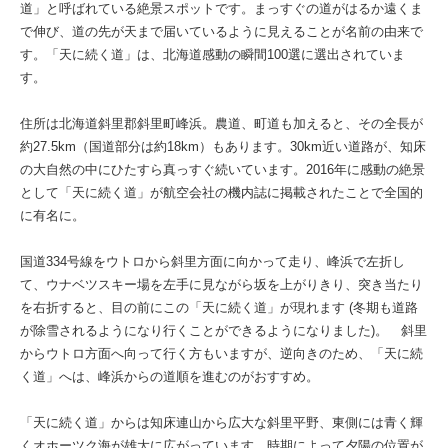
道」と呼ばれている絶景スポットです。まっすぐの道がはるか遠くま
で伸び、道の先が天まで届いているように見えることが名前の由来で
す。「天に続く道」は、北海道感動の瞬間100選に選出されていま
す。
住所は北海道斜里郡斜里町峰浜。農道、町道も加えると、その全長が
約27.5km（国道部分は約18km）もあります。30km近い道路が、知床
の大自然の中にひたすら真っすぐ続いています。2016年に感動の絶景
として「天に続く道」が航空会社の機内誌に掲載されたことで全国的
に有名に。
国道334号線をウトロから斜里方面に向かって走り、峰浜で左折し
て、ウナベツスキー場を左手に見ながら坂を上がりきり、突き当たり
を右折すると、目の前にこの「天に続く道」が現れます (冬期も道路
が除雪されるようになり行くことができるようになりました)。 斜里
からウトロ方面へ向って行く方もいますが、逆向きのため、「天に続
く道」へは、峰浜からの道順を進むのがおすすめ。
「天に続く道」からは知床連山から広大な斜里平野、東側には青く輝
くオホーツク海が雄大に広がっています。時期によって夕陽の位置が