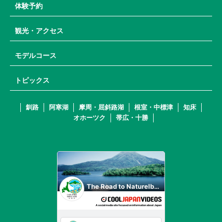
体験予約
観光・アクセス
モデルコース
トピックス
釧路
阿寒湖
摩周・屈斜路湖
根室・中標津
知床
オホーツク
帯広・十勝