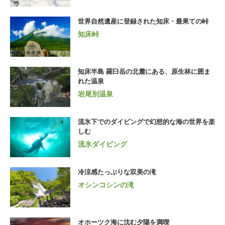
世界自然遺産に登録された知床・最果ての峠
知床峠
知床半島 羅臼岳の北麓にある、原生林に囲ま
れた温泉
岩尾別温泉
流氷下でのダイビングで幻想的な海の世界を楽
しむ
流氷ダイビング
冷涼感たっぷりな双美の滝
オシンコシンの滝
オホーツク海に沈む夕陽を満喫