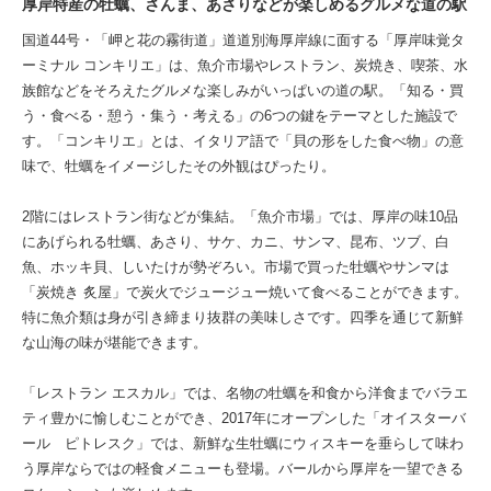
厚岸特産の牡蠣、さんま、あさりなどが楽しめるグルメな道の駅
国道44号・「岬と花の霧街道」道道別海厚岸線に面する「厚岸味覚タ
ーミナル コンキリエ」は、魚介市場やレストラン、炭焼き、喫茶、水
族館などをそろえたグルメな楽しみがいっぱいの道の駅。「知る・買
う・食べる・憩う・集う・考える」の6つの鍵をテーマとした施設で
す。「コンキリエ」とは、イタリア語で「貝の形をした食べ物」の意
味で、牡蠣をイメージしたその外観はぴったり。
2階にはレストラン街などが集結。「魚介市場」では、厚岸の味10品
にあげられる牡蠣、あさり、サケ、カニ、サンマ、昆布、ツブ、白
魚、ホッキ貝、しいたけが勢ぞろい。市場で買った牡蠣やサンマは
「炭焼き 炙屋」で炭火でジュージュー焼いて食べることができます。
特に魚介類は身が引き締まり抜群の美味しさです。四季を通じて新鮮
な山海の味が堪能できます。
「レストラン エスカル」では、名物の牡蠣を和食から洋食までバラエ
ティ豊かに愉しむことができ、2017年にオープンした「オイスターバ
ール ピトレスク」では、新鮮な生牡蠣にウィスキーを垂らして味わ
う厚岸ならではの軽食メニューも登場。バールから厚岸を一望できる