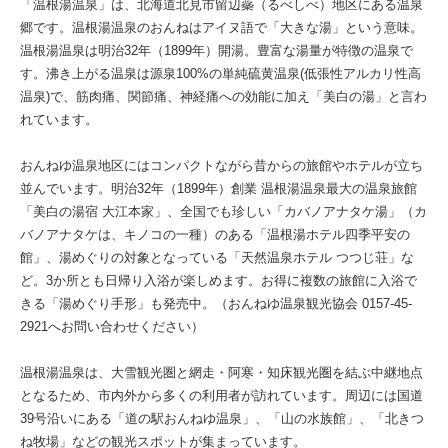
「温根湯温泉」は、北海道北見市留辺蘂（るべしべ）地区にある温泉
郷です。温根湯温泉のおんねはアイヌ語で「大きな湯」という意味。
温根湯温泉は明治32年（1899年）開湯。豊富な湯量が特徴の温泉で
す。沸き上がる温泉は源泉100%の単純硫黄温泉(低張性アルカリ性高
温泉)で、筋肉痛、関節痛、神経痛への効能に加え「美白の湯」と言わ
れています。
おんねゆ温泉地区にはコンパクトながら昔からの旅館やホテルが立ち
並んでいます。明治32年（1899年）創業 温根湯温泉最大の温泉旅館
「美白の湯宿 大江本家」、全国でも珍しい「カバノアナタケ湯」（カ
バノアナタケは、キノコの一種）のある「温根湯ホテル四季平安の
館」、湯めぐりの対象となっている「天然温泉ホテル つつじ荘」な
ど。3か所とも日帰り入浴が楽しめます。お得に複数の旅館に入浴で
きる「湯めぐり手形」も発売中。（おんねゆ温泉観光協会 0157-45-
2921へお問い合わせください）
温根湯温泉は、大雪観光圏と網走・阿寒・知床観光圏を結ぶ中継地点
となるため、市内外から多くの利用者が訪れています。周辺には国道
39号沿いにある「道の駅おんねゆ温泉」、「山の水族館」、「北きつ
ね牧場」などの観光スポットが集まっています。