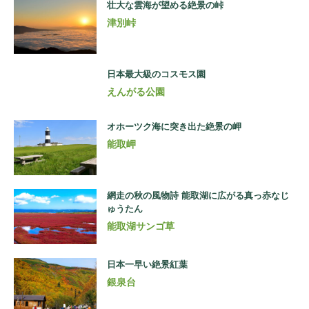
壮大な雲海が望める絶景の峠
津別峠
日本最大級のコスモス園
えんがる公園
オホーツク海に突き出た絶景の岬
能取岬
網走の秋の風物詩 能取湖に広がる真っ赤なじ
ゅうたん
能取湖サンゴ草
日本一早い絶景紅葉
銀泉台