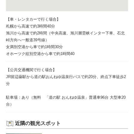
【車・レンタカーで行く場合】
札幌から高速で約3時間40分
旭川から高速で約2時間（中央高速、旭川層雲峡インター下車、石北
峠方向へ一般道39号線）
女満別空港から車で約1時間30分
オホーツク紋別空港から車で約1時間40
【公共交通機関で行く場合】
JR留辺蘂駅から道の駅おんねゆ温泉行バスで約20分、終点下車徒歩2
分
駐車場：あり（無料 「道の駅 おんねゆ温泉」普通車96台 大型車20
台）
近隣の観光スポット