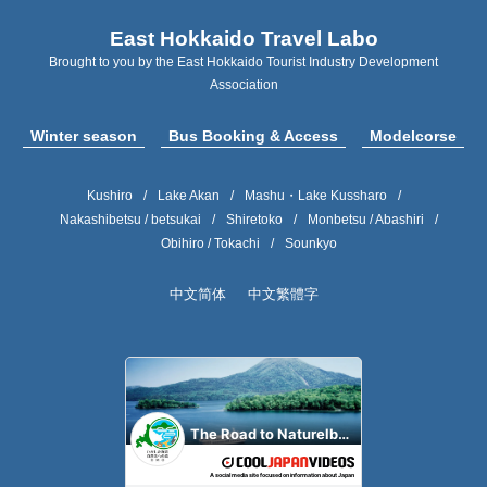
East Hokkaido Travel Labo
Brought to you by the East Hokkaido Tourist Industry Development
Association
Winter season
Bus Booking & Access
Modelcorse
Kushiro
Lake Akan
Mashu・Lake Kussharo
Nakashibetsu / betsukai
Shiretoko
Monbetsu / Abashiri
Obihiro / Tokachi
Sounkyo
中文简体
中文繁體字