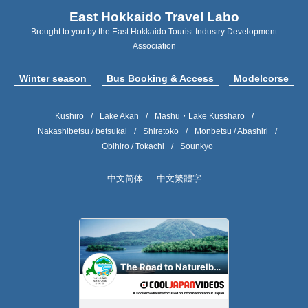
East Hokkaido Travel Labo
Brought to you by the East Hokkaido Tourist Industry Development
Association
Winter season
Bus Booking & Access
Modelcorse
Kushiro
Lake Akan
Mashu・Lake Kussharo
Nakashibetsu / betsukai
Shiretoko
Monbetsu / Abashiri
Obihiro / Tokachi
Sounkyo
中文简体
中文繁體字