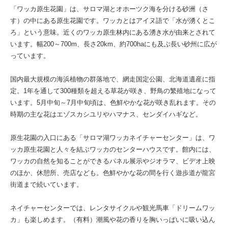
「ワッカ原生花園」は、サロマ湖とオホーツク海を分ける砂洲（さ
す）の中にある原生花園です。ワッカとはアイヌ語で「水が湧くとこ
ろ」という意味。近くのワッカ原生林内にある湧き水が由来とされて
います。幅200～700m、長さ20km、約700haにも及ぶ長い砂州に広が
っています。
国内最大規模の海浜植物の群落地で、網走国定公園、北海道遺産に指
定。1年を通して300種類を超える草花が咲き、野鳥の繁殖地になって
います。5月中旬～7月中旬頃は、色鮮やかな花が咲き乱れます。その
時期の主な花はエゾスカシユリやハマナス、センダイハギなど。
原生花園の入口にある「サロマ湖ワッカネイチャーセンター」は、ワ
ッカ原生花園と人々を結ぶワッカのセンターハウスです。館内には、
ワッカの自然を知ることができるパネル展示やジオラマ、ビデオ上映
のほか、休憩所、売店なども。色鮮やかな花の間を行く遊歩道が龍宮
街道まで続いています。
ネイチャーセンターでは、レンタサイクルや観光馬車「ドリームワッ
カ」も楽しめます。（有料）潮風や花の香りを胸いっぱいに吸い込ん