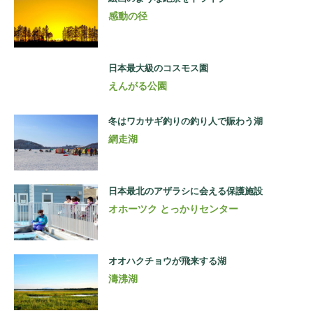
感動の径
日本最大級のコスモス園
えんがる公園
冬はワカサギ釣りの釣り人で賑わう湖
網走湖
日本最北のアザラシに会える保護施設
オホーツク とっかりセンター
オオハクチョウが飛来する湖
濤沸湖