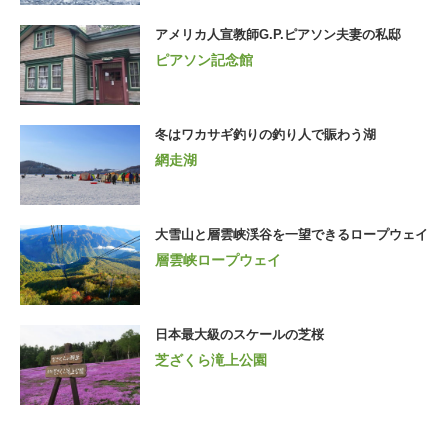
アメリカ人宣教師G.P.ピアソン夫妻の私邸
ピアソン記念館
冬はワカサギ釣りの釣り人で賑わう湖
網走湖
大雪山と層雲峡渓谷を一望できるロープウェイ
層雲峡ロープウェイ
日本最大級のスケールの芝桜
芝ざくら滝上公園