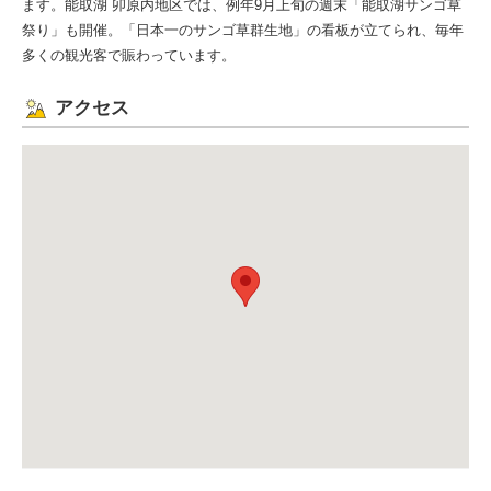
ます。能取湖 卯原内地区では、例年9月上旬の週末「能取湖サンゴ草
祭り」も開催。「日本一のサンゴ草群生地」の看板が立てられ、毎年
多くの観光客で賑わっています。
アクセス