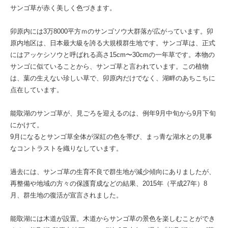
サンゴ草が赤く美しく色づきます。
卯原内には3万8000平方ｍのサンゴソウ大群落が広がっています。卯
原内地区は、日本最大級を誇る大規模群生地です。サンゴ草は、正式
にはアッケシソウと呼ばれる高さ15cm〜30cmの一年草です。本物の
サンゴに似ていることから、サンゴ草と言われています。この植物
は、葉の生えない珍しい草で、卯原内だけでなく、湖畔のあちこちに
点在しています。
能取湖のサンゴ草が、見ごろを迎えるのは、例年9月中旬から9月下旬
にかけて。
9月になるとサンゴ草全体が深紅の色を帯び、まっ青な湖水との見事
なコントラストを織りなしています。
過去には、サンゴ草の生育不良で群生地が減少傾向にありましたが、
再整備や地域の方々の保護育成などの結果、2015年（平成27年）8
月、群生地の復活が宣言されました。
能取湖には木道が設置。木道からサンゴ草の景色を楽しむことができ