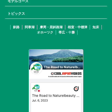
モデルコース
トピックス
釧路
阿寒湖
摩周・屈斜路湖
根室・中標津
知床
オホーツク
帯広・十勝