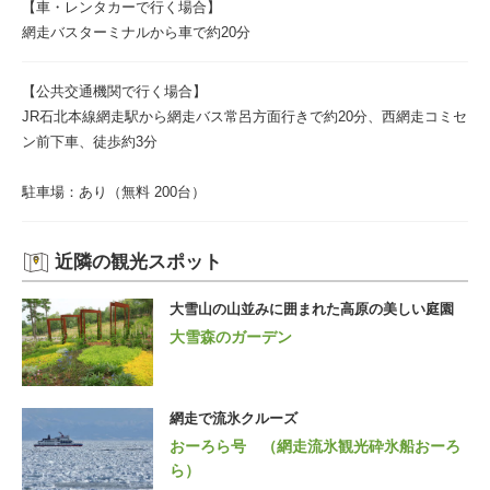
【車・レンタカーで行く場合】
網走バスターミナルから車で約20分
【公共交通機関で行く場合】
JR石北本線網走駅から網走バス常呂方面行きで約20分、西網走コミセ
ン前下車、徒歩約3分
駐車場：あり（無料 200台）
近隣の観光スポット
大雪山の山並みに囲まれた高原の美しい庭園
大雪森のガーデン
網走で流氷クルーズ
おーろら号 （網走流氷観光砕氷船おーろ
ら）