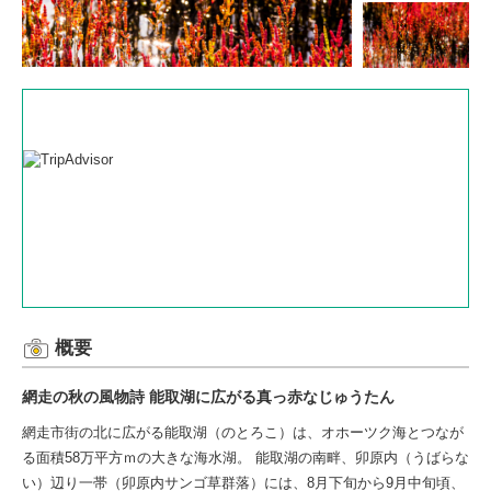
概要
網走の秋の風物詩 能取湖に広がる真っ赤なじゅうたん
網走市街の北に広がる能取湖（のとろこ）は、オホーツク海とつなが
る面積58万平方ｍの大きな海水湖。 能取湖の南畔、卯原内（うばらな
い）辺り一帯（卯原内サンゴ草群落）には、8月下旬から9月中旬頃、