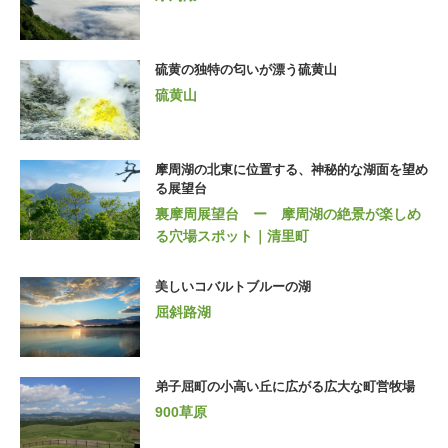
硫黄の独特の匂いが漂う硫黄山
硫黄山
摩周湖の北東に位置する、神秘的な湖面を望め
る展望台
裏摩周展望台 ー 摩周湖の絶景が楽しめ
る穴場スポット｜清里町
美しいコバルトブルーの湖
屈斜路湖
弟子屈町の小高い丘に広がる広大な町営牧場
900草原