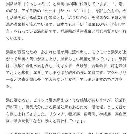
屈斜路湖（くっしゃろこ）と硫黄山の間に位置しています。「川湯」
の名は、アイヌ語の「セセキ（熱い）ペツ（川）」を訳したもの。今
も活動を続ける硫黄山を泉源とし、温泉街のなかを湯気が出るほど高
温の温泉川が流れています。日本でも珍しい「源泉100％かけ流し宣
言」を行っている温泉街です。群馬県の草津温泉と同じ泉質といわれ
ています。
湯量が豊富なため、あふれた湯が川に流れ出し、モウモウと湯気が上
がって硫黄の匂いが立ち上り、温泉らしい風情が漂っています。泉質
は、強酸性硫化水素を含む、明ばん泉、含鉄泉、含銅鉄泉。釘を浸け
ておくと酸化、腐食してしまうほど酸性の強い泉質です。アクセサリ
ーなどの貴金属は外して入らないと変色してしまいますのでご注意
を。
湯に浸かると、ピリッと引き締まるような感触がありますが、殺菌作
用が高く、硫黄成分による保温効果もあるため「湯治場」として昔か
ら親しまれてきました。リウマチ、糖尿病、皮膚病、神経痛、高血圧
症、動脈硬化症などに効くと言われています。