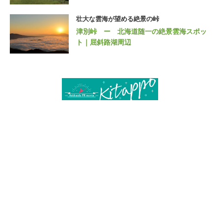
壮大な雲海が望める絶景の峠
津別峠 ー 北海道随一の絶景雲海スポッ
ト｜屈斜路湖周辺