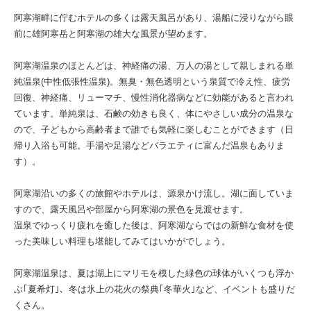
阿寒湖畔に佇むホテルの多くは露天風呂があり、湯船に浸りながら眼
前に雄阿寒岳と阿寒湖の雄大な風景が望めます。
阿寒湖温泉のほとんどは、神経痛の湯、万人の湯として親しまれる単
純温泉(中性低張性温泉)。無臭・無色透明という泉質で冷え性、疲労
回復、神経痛、リューマチ、慢性消化器病などに効能があると言われ
ています。単純泉は、石鹸の効きも良く、体にやさしい成分の温泉な
ので、子どもから高齢者まで誰でも気軽に楽しむことができます（日
帰り入浴も可能。手湯や足湯などバラエティに富んだ温泉もありま
す）。
阿寒湖沿いの多くの旅館やホテルは、源泉かけ流し。湖に面していま
すので、露天風呂や部屋から阿寒湖の景色を見渡せます。
温泉でゆっくり疲れを癒した後は、阿寒湖ならではの新鮮な食材を使
った美味しい料理も堪能してみてはいかがでしょう。
阿寒湖温泉は、夏は湖上にマリモを模した緑色の球体がいくつも浮か
ぶ｢夏希灯｣、冬は氷上の花火の祭典｢冬華火｣など、イベントも盛りだ
くさん。