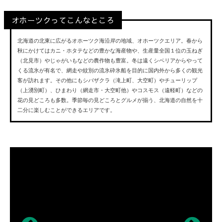
オホーツクってこんなところ
北海道の北東に広がるオホーツク海沿岸の地域、オホーツクエリア。春から
秋にかけてはカニ・ホタテなどの豊かな海産物や、生産量全国１位の玉ねぎ
（北見市）やじゃがいもなどの農作物も豊富。冬は遠くシベリアからやって
くる流氷が有名で、網走や紋別の流氷砕氷船を目的に国内外から多くの観光
客が訪れます。その他にもシバザクラ（滝上町、大空町）やチューリップ
（上湧別町）、ひまわり（網走市・大空町他）やコスモス（遠軽町）などの
花の見どころも多数。季節毎の見どころとグルメが揃う、北海道の自然を十
二分に楽しむことができるエリアです。