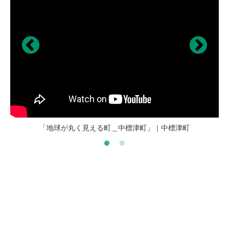
「【冬の絶景】水平線じゃなくて氷平線！」｜別海町観光協会
「地球が丸く見える町＿中標津町」｜中標津町