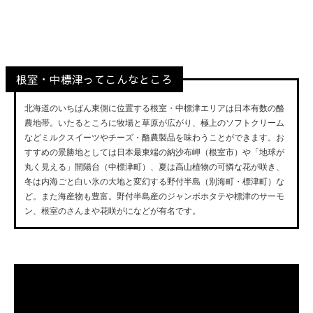
Nemuro,Nakashibetsu
根室・中標津ってこんなところ
北海道のいちばん東側に位置する根室・中標津エリアは日本有数の酪
農地帯。いたるところに牧場と草原が広がり、極上のソフトクリーム
などミルクスイーツやチーズ・酪農製品を味わうことができます。お
すすめの景勝地としては日本最東端の納沙布岬（根室市）や「地球が
丸く見える」開陽台（中標津町）、夏は高山植物の可憐な花が咲き、
冬は内海ごと白い氷の大地と変幻する野付半島（別海町・標津町）な
ど。また海産物も豊富。野付半島産のジャンボホタテや標津のサーモ
ン、根室のさんまや花咲がになどが有名です。