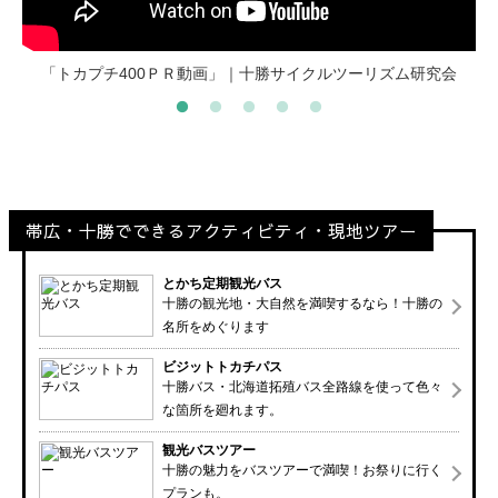
いただきますカンパニー オンラインツアー 菜の花畑｜北海道
「トカプチ400ＰＲ動画」｜十勝サイクルツーリズム研究会
「新得町観光ビデオ「いらっしゃいしんとく」｜北海道
「十勝観光プロモーションビデオ」｜北海道
「鹿追町観光PRビデオ」｜北海道
帯広・十勝でできるアクティビティ・現地ツアー
とかち定期観光バス
十勝の観光地・大自然を満喫するなら！十勝の
名所をめぐります
ビジットトカチパス
十勝バス・北海道拓殖バス全路線を使って色々
な箇所を廻れます。
観光バスツアー
十勝の魅力をバスツアーで満喫！お祭りに行く
プランも。