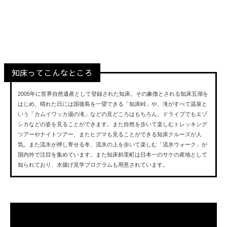
知床
Shiretoko
知床ってこんなところ
2005年に世界自然遺産として登録された知床。その象徴とされる知床五湖を
はじめ、晴れた日には国後島を一望できる「知床峠」や、滝がすべて温泉と
いう「カムイワッカ湯の滝」などの見どころはもちろん、ドライブでもエゾ
シカなどの姿を見ることができます。また自然を歩いて楽しむトレッキング
ツアーやナイトツアー、またヒグマも見ることができる知床クルーズが人
気。また流氷が押し寄せる冬、流氷の上を歩いて楽しむ「流氷ウォーク」が
国内外で注目を集めています。また知床斜里町は日本一のサケの産地として
知られており、水揚げ見学プログラムも用意されています。