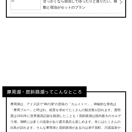
せっかくなら宿泊してゆったりと巡りたい。移
動と宿泊がセットのプラン
摩周湖・屈斜路湖
Mashuko,Kussharoko
摩周湖・屈斜路湖ってこんなところ
摩周湖は、アイヌ語で”神の湖”の意味の「カムイトー」。神秘的な青色は
「摩周ブルー」と呼ばれ、絶景を求めてたくさんの観光客が訪れます。透明
度は1931年に世界最高記録を観測したことも！屈斜路湖は国内最大のカルデ
ラ湖。湖畔には多くの温泉があり露天風呂も楽しめます。冬にはたくさんの
白鳥が訪れます。そんな摩周湖と屈斜路湖があるのは弟子屈町。川湯温泉や