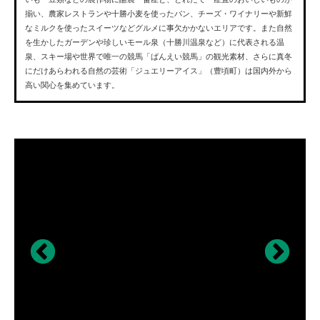
揃い、農家レストランや十勝小麦を使ったパン、チーズ・ワイナリーや新鮮
なミルクを使ったスイーツなどグルメに事欠かかないエリアです。また自然
を生かしたガーデンや珍しいモール泉（十勝川温泉など）に代表される温
泉、スキー場や世界で唯一の競馬「ばんえい競馬」の観光素材、さらに真冬
にだけあらわれる自然の芸術「ジュエリーアイス」（豊頃町）は国内外から
高い関心を集めています。