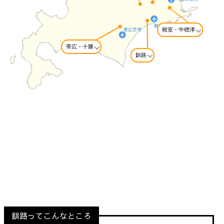
根室・中標津
帯広・十勝
釧路
釧路
Kushiro
釧路ってこんなところ