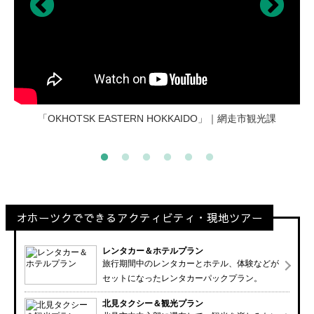
「北見MY LOVE（北見市観光プロモーション映像）」｜北見市
「OKHOTSK EASTERN HOKKAIDO」｜網走市観光課
Kitami my love (温根湯地区メイン)｜北見市観光協会
Kitami my love (北見地区メイン)｜北見市観光協会
「秋と冬の網走観光紹介MOVIE」｜網走市観光課
「網走観光ガイド」｜網走市観光課
観光協会
オホーツクでできるアクティビティ・現地ツアー
レンタカー＆ホテルプラン
旅行期間中のレンタカーとホテル、体験などが
セットになったレンタカーパックプラン。
北見タクシー＆観光プラン