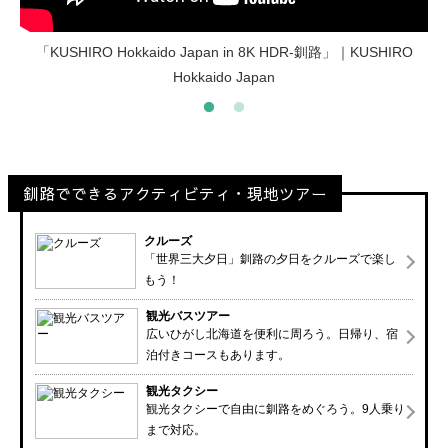
「KUSHIRO Hokkaido Japan in 8K HDR-釧路」｜KUSHIRO
KUSHIRO Hokkaido Japan in 8K HDR - 釧路 [winter ver.]｜
KUSHIRO Hokkaido Japan
Hokkaido Japan
釧路でできるアクティビティ・現地ツアー
クルーズ
「世界三大夕日」釧路の夕日をクルーズで楽し
もう！
観光バスツアー
広いひがし北海道を便利に周ろう。日帰り、宿
泊付きコースもあります。
観光タクシー
観光タクシーで自由に釧路をめぐろう。9人乗り
まで対応。