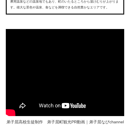
摩周温泉などの温泉地でもあり、町のいたるところから湯けむりが上がりま
す。雄大な景色や温泉、食などを満喫できる自然豊かなエリアです。
弟子屈高校生徒制作 弟子屈町観光PR動画｜弟子屈なびchannel