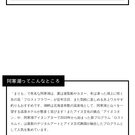
阿寒湖
Akan
阿寒湖ってこんなところ
「まりも」で有名な阿寒湖は、夏は遊覧船やカヌー、冬は凍った湖上に咲く
氷の花「フロストフラワー」が近年注目、また気軽に楽しめる氷上ワカサギ
釣りもおすすめです。湖畔は北海道有数の温泉地として、阿寒湖と山々を一
望する温泉ホテルが数多く並びます！またアイヌ文化の拠点「アイヌコタ
ン」や、阿寒湖アイヌシアターで2019年から始まった新プログラム「ロスト
カムイ」は最新のデジタルアートとアイヌ古式舞踊が融合したプログラムと
して人気を集めています。