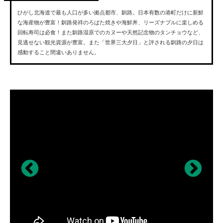
ひがし北海道で最も人口が多い拠点都市、釧路。日本有数の港町だけに新鮮
な海産物が豊富！釧路発祥のろばた焼きや海鮮丼、リーズナブルに楽しめる
回転寿司は必食！また釧路湿原でのカヌーや天然記念物のタンチョウなど、
見逃せない観光資源が豊富。また「世界三大夕日」と評される釧路の夕日は
感動すること間違いありません。