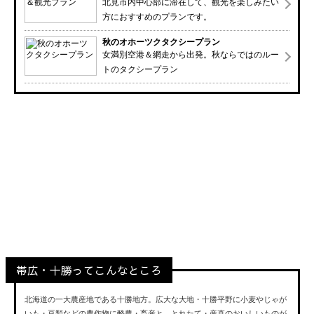
北見市内中心部に滞在して、観光を楽しみたい
方におすすめのプランです。
秋のオホーツクタクシープラン
女満別空港＆網走から出発。秋ならではのルー
トのタクシープラン
帯広・十勝
Obihiro,Tokachi
帯広・十勝ってこんなところ
北海道の一大農産地である十勝地方。広大な大地・十勝平野に小麦やじゃが
いも・豆類などの農作物に酪農・畜産と、とれたて・産直のおいしいものが