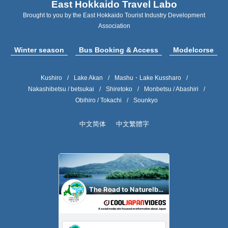
East Hokkaido Travel Labo
Brought to you by the East Hokkaido Tourist Industry Development
Association
Winter season
Bus Booking & Access
Modelcorse
Kushiro
Lake Akan
Mashu・Lake Kussharo
Nakashibetsu / betsukai
Shiretoko
Monbetsu / Abashiri
Obihiro / Tokachi
Sounkyo
中文简体
中文繁體字