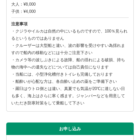
大人：¥8,000
子供：¥4,000
注意事項
・クジラやイルカは自然の中にいるものですので、100％見られ
るというものではありません
・クルーザーは大型船と違い、波の影響を受けやすい為揺れま
すので船内の移動などには十分ご注意下さい
・カメラ等の波しぶきによる故障、船の揺れによる破損、持ち
物の海中への遺失などについては自己責任になります
・当船には、小型浄化槽付きトイレも完備しております
・船酔いが心配な方は、各自酔い止めの薬をご準備下さい
・羅臼はウトロ側とは違い、真夏でも気温が20℃に達しない日
も多く、海上はさらに寒く感ます。ジャンパーなどを用意して
いただき防寒対策をして乗船して下さい
お申し込み