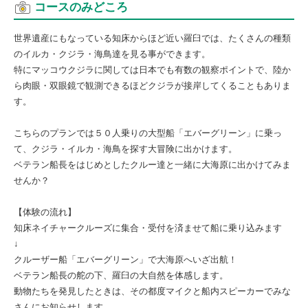
コースのみどころ
世界遺産にもなっている知床からほど近い羅臼では、たくさんの種類
のイルカ・クジラ・海鳥達を見る事ができます。
特にマッコウクジラに関しては日本でも有数の観察ポイントで、陸か
ら肉眼・双眼鏡で観測できるほどクジラが接岸してくることもありま
す。
こちらのプランでは５０人乗りの大型船「エバーグリーン」に乗っ
て、クジラ・イルカ・海鳥を探す大冒険に出かけます。
ベテラン船長をはじめとしたクルー達と一緒に大海原に出かけてみま
せんか？
【体験の流れ】
知床ネイチャークルーズに集合・受付を済ませて船に乗り込みます
↓
クルーザー船「エバーグリーン」で大海原へいざ出航！
ベテラン船長の舵の下、羅臼の大自然を体感します。
動物たちを発見したときは、その都度マイクと船内スピーカーでみな
さんにお知らせします。